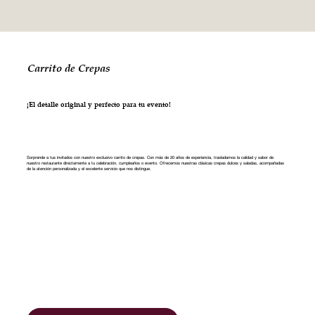
Carrito de Crepas
¡El detalle original y perfecto para tu evento!
Sorprende a tus invitados con nuestro exclusivo carrito de crepas. Con más de 20 años de experiencia, trasladamos la calidad y sabor de
nuestro restaurante directamente a tu celebración, cumpleaños o evento. Ofrecemos nuestras clásicas crepas dulces y saladas, acompañadas
de la atención personalizada y el excelente servicio que nos distingue.