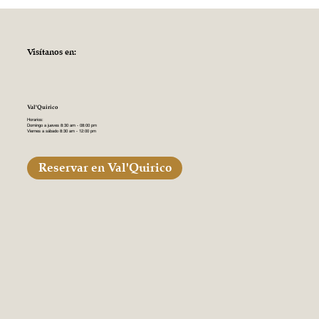
Visítanos en:
Val'Quirico
Horarios:
Domingo a jueves 8:30 am - 08:00 pm
Viernes a sábado 8:30 am - 12:00 pm
Reservar en Val'Quirico