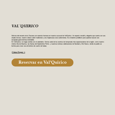
VAL´QUIRICO
Disfruta del encanto de la Toscana con esencia francesa en nuestra sucursal de Val'Quirico. Un espacio versátil y elegante que cuenta con una
amplia terraza, nuestro clásico salón tradicional y una majestuosa cava subterránea. Es el destino predilecto para quienes buscan una
escapada gastronómica inolvidable.
En Val'Quirico, la magia cambia con el calendario. Somos sede de los eventos de temporada más espectaculares de la región, como nuestro
místico Día de Muertos, las fiestas del Septiembre Patrio, y nuestras icónicas celebraciones de Navidad y Año Nuevo, donde el pueblo se
ilumina para crear una atmósfera de cuento de hadas.
Cómo llegar 🡢
Reservar en Val'Quirico