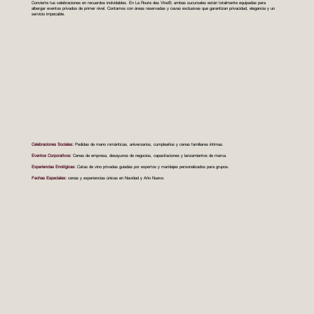
Convierte tus celebraciones en recuerdos inolvidables. En La Route des Vins®, ambas sucursales están totalmente equipadas para
albergar eventos privados de primer nivel. Contamos con áreas reservadas y cavas exclusivas que garantizan privacidad, elegancia y un
servicio impecable.
Celebraciones Sociales:
Pedidas de mano románticas, aniversarios, cumpleaños y cenas familiares íntimas.
Eventos Corporativos:
Cenas de empresa, desayunos de negocios, capacitaciones y lanzamientos de marca.
Experiencias Enológicas:
Catas de vino privadas guiadas por expertos y maridajes personalizados para grupos.
Fechas Especiales:
cenas y experiencias únicas en Navidad y Año Nuevo.